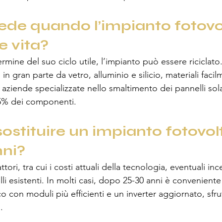
de quando l’impianto fotovo
ne vita?
rmine del suo ciclo utile, l’impianto può essere riciclato.
in gran parte da vetro, alluminio e silicio, materiali facil
no aziende specializzate nello smaltimento dei pannelli sola
95% dei componenti.
ostituire un impianto fotovol
nni?
ori, tra cui i costi attuali della tecnologia, eventuali incen
li esistenti. In molti casi, dopo 25-30 anni è conveniente
co con moduli più efficienti e un inverter aggiornato, sfr
.