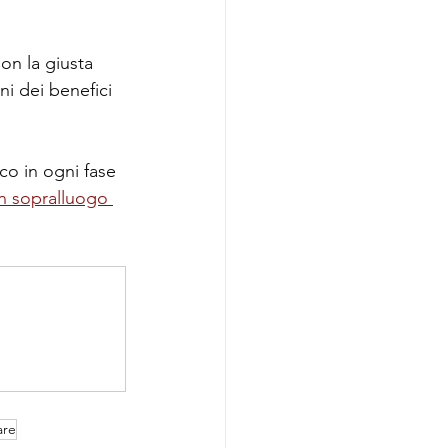
on la giusta 
i dei benefici 
co in ogni fase 
un sopralluogo 
are