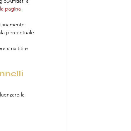
io.Affidati a 
lla pagina 
dianamente.
ola percentuale 
re smaltiti e 
nelli 
luenzare la 