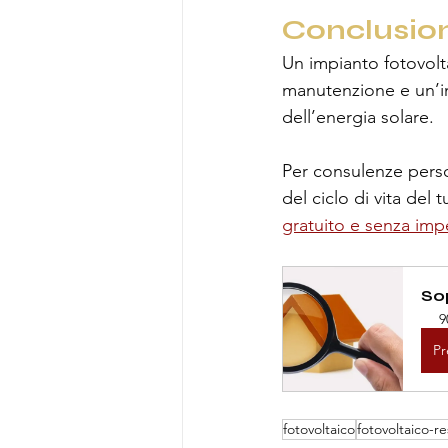
Conclusio
Un impianto fotovolta
manutenzione e un’in
dell’energia solare. 
Per consulenze person
del ciclo di vita del 
gratuito e senza im
So
9
Pr
fotovoltaico
fotovoltaico-re