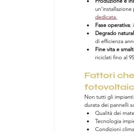
Produzione e ins
un’installazione
dedicata.
Fase operativa
:
Degrado natura
di efficienza an
Fine vita e smal
riciclati fino al 
Fattori che
fotovoltaic
Non tutti gli impiant
durata dei pannelli s
Qualità dei mate
Tecnologia impieg
Condizioni clima