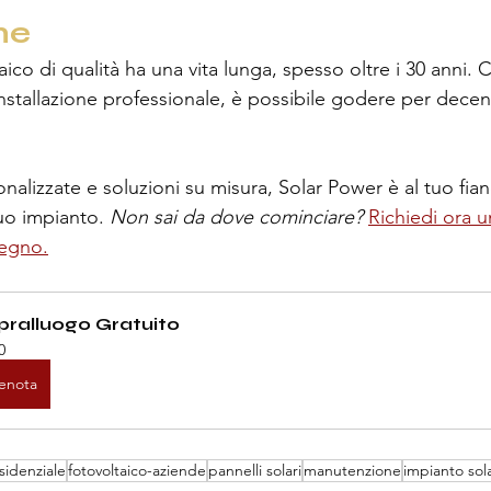
ne
ico di qualità ha una vita lunga, spesso oltre i 30 anni. C
stallazione professionale, è possibile godere per decenn
alizzate e soluzioni su misura, Solar Power è al tuo fian
tuo impianto. 
Non sai da dove cominciare?
Richiedi ora 
pegno.
pralluogo Gratuito
0
enota
sidenziale
fotovoltaico-aziende
pannelli solari
manutenzione
impianto sol