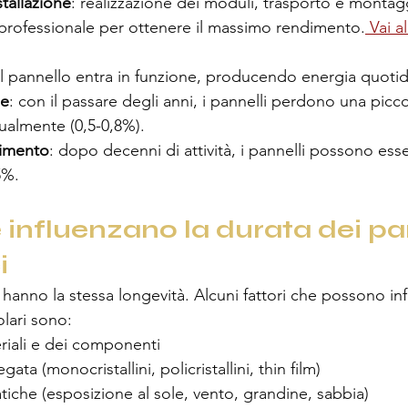
tallazione
: realizzazione dei moduli, trasporto e montagg
 professionale per ottenere il massimo rendimento.
 Vai a
 il pannello entra in funzione, producendo energia quoti
le
: con il passare degli anni, i pannelli perdono una picc
nualmente (0,5-0,8%).
timento
: dopo decenni di attività, i pannelli possono esse
95%.
 influenzano la durata dei pan
i
i hanno la stessa longevità. Alcuni fattori che possono inf
olari sono:
riali e dei componenti
ata (monocristallini, policristallini, thin film)
tiche (esposizione al sole, vento, grandine, sabbia)