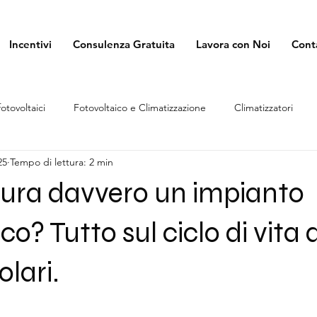
Incentivi
Consulenza Gratuita
Lavora con Noi
Cont
fotovoltaici
Fotovoltaico e Climatizzazione
Climatizzatori
25
Tempo di lettura: 2 min
ura davvero un impianto
co? Tutto sul ciclo di vita 
olari.