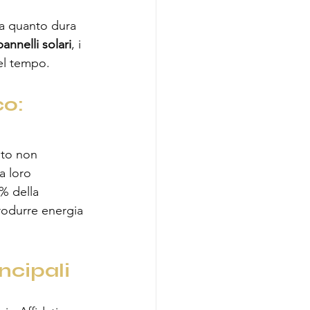
Ma quanto dura 
pannelli solari
, i 
nel tempo.
o: 
sto non 
a loro 
% della 
produrre energia 
incipali