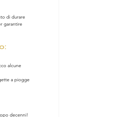
to di durare 
r garantire 
o: 
cco alcune 
gette a piogge 
 dopo decenni!