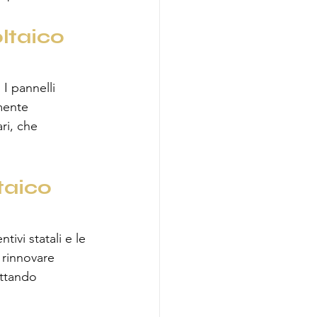
ltaico 
 I pannelli 
mente 
ri, che 
taico 
tivi statali e le 
 rinnovare 
uttando 