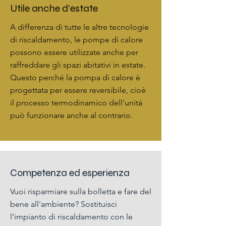
Utile anche d'estate
A differenza di tutte le altre tecnologie
di riscaldamento,
le pompe di calore
possono essere utilizzate anche per
raffreddare gli spazi abitativi in estate
.
Questo perché la pompa di calore è
progettata per essere reversibile, cioè
il processo termodinamico dell'unità
può funzionare anche al contrario.
Competenza ed esperienza
Vuoi risparmiare sulla bolletta e fare del
bene all'ambiente? Sostituisci
l’impianto di riscaldamento con le