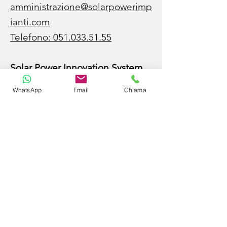
amministrazione@solarpowerimp
ianti.com
Telefono:
051.033.51.55
Solar Power Innovation System
S.r.l.
WhatsApp
Email
Chiama
Cod. Fiscale e P. Iva:
03714181207
Cap. Sociale
€ 110.000,00 i.v.
R.E.A. BO-540976
Sedi
Sede legale:
Via Porrettana n.25