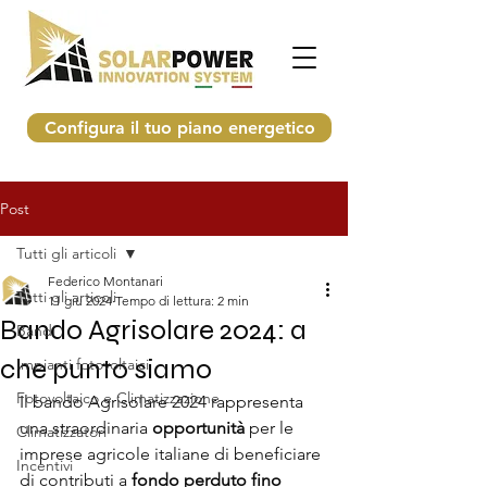
Configura il tuo piano energetico
Post
Tutti gli articoli
Federico Montanari
Tutti gli articoli
11 giu 2024
Tempo di lettura: 2 min
Bando Agrisolare 2024: a
Bandi
che punto siamo
Impianti fotovoltaici
Fotovoltaico e Climatizzazione
Il bando Agrisolare 2024 rappresenta 
una straordinaria 
opportunità
 per le 
Climatizzatori
imprese agricole italiane di beneficiare 
Incentivi
di contributi a 
fondo perduto fino 