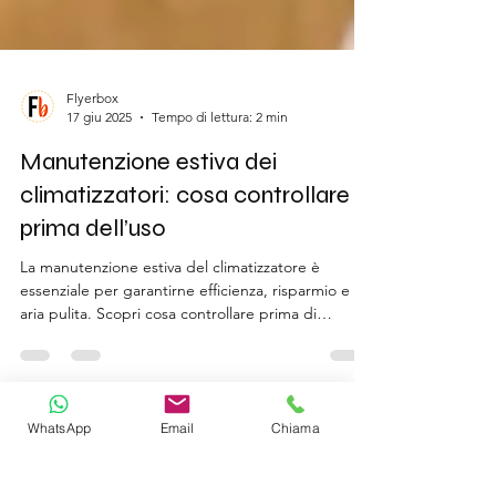
Flyerbox
17 giu 2025
Tempo di lettura: 2 min
Manutenzione estiva dei
climatizzatori: cosa controllare
prima dell’uso
La manutenzione estiva del climatizzatore è
essenziale per garantirne efficienza, risparmio e
aria pulita. Scopri cosa controllare prima di
accenderlo e come prepararti al caldo dell’estate
2025 con soluzioni intelligenti, anche in
abbinamento al fotovoltaico.
WhatsApp
Email
Chiama