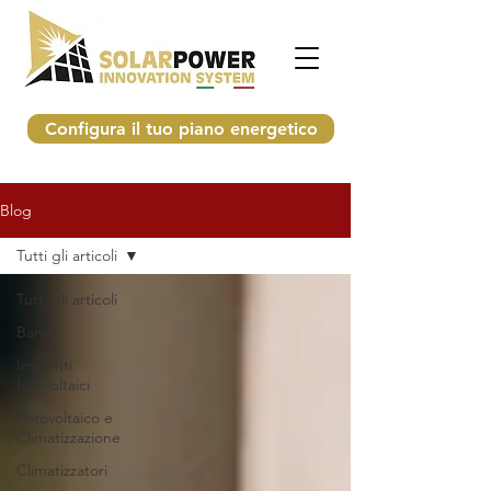
Configura il tuo piano energetico
Blog
Tutti gli articoli
Tutti gli articoli
Bandi
Impianti
fotovoltaici
Fotovoltaico e
Climatizzazione
Climatizzatori