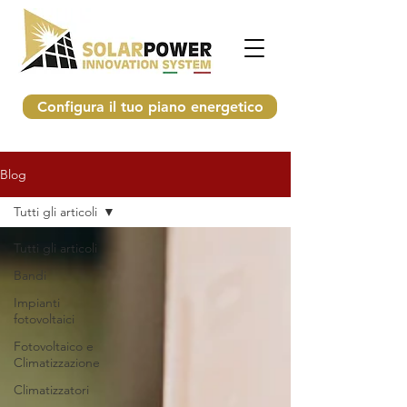
Configura il tuo piano energetico
Blog
Tutti gli articoli
Tutti gli articoli
Bandi
Impianti
fotovoltaici
Fotovoltaico e
Climatizzazione
Climatizzatori