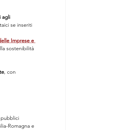
 agli 
ici se inseriti 
delle Imprese e 
la sostenibilità 
te
, con 
 pubblici 
milia-Romagna e 