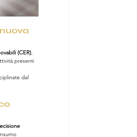
 nuova 
ovabili (CER)
, 
ività presenti 
iplinate dal 
co 
ecisione 
consumo 