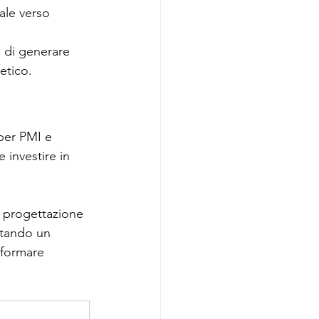
ale verso 
 di generare 
etico.
per PMI e 
 investire in 
la progettazione 
lutando un 
sformare 