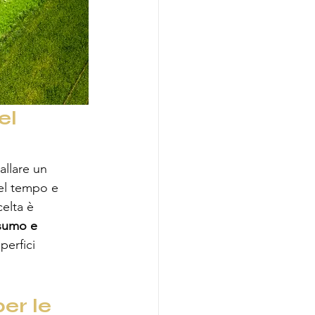
l 
allare un 
 nel tempo e 
elta è 
sumo e 
erfici 
er le 