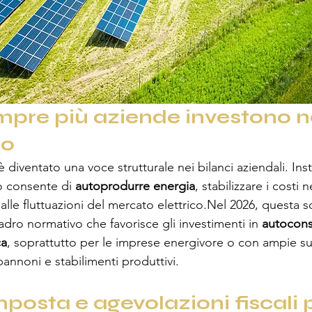
pre più aziende investono ne
co
è diventato una voce strutturale nei bilanci aziendali. Inst
o consente di 
autoprodurre energia
, stabilizzare i costi
 alle fluttuazioni del mercato elettrico.Nel 2026, questa sc
dro normativo che favorisce gli investimenti in 
autocon
ca
, soprattutto per le imprese energivore o con ampie sup
annoni e stabilimenti produttivi.
mposta e agevolazioni fiscali p