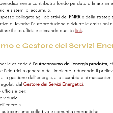
eriodicamente contributi a fondo perduto o finanziamen
aici e sistemi di accumulo.
pesso collegate agli obiettivi del 
PNRR
 e della strategi
ttivo di favorire l’autoproduzione e ridurre le emissioni n
sitare il sito ufficiale cliccando questo 
link
. 
o e Gestore dei Servizi Ener
er le aziende è l’
autoconsumo dell’energia prodotta
, c
e l’elettricità generata dall’impianto, riducendo il preliev
ti alla gestione dell’energia, allo scambio e ai meccanismi
egolati dal 
Gestore dei Servizi Energetici
.
 ufficiale per:
dividuale
ell’energia
di autoconsumo collettivo e comunità energetiche