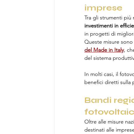
imprese
Tra gli strumenti più 
investimenti in effic
in progetti di migli
Queste misure sono p
del Made in Italy
, ch
del sistema produttiv
In molti casi, il foto
benefici diretti sull
Bandi regio
fotovoltai
Oltre alle misure nazi
destinati alle impre