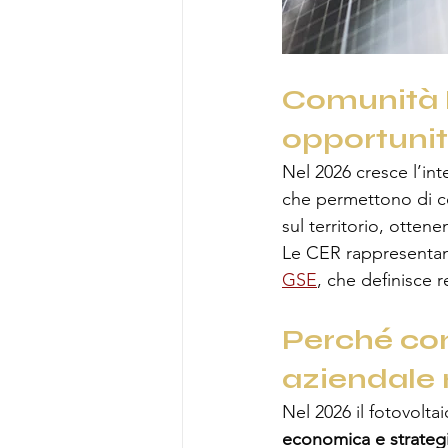
Comunità E
opportunit
Nel 2026 cresce l’int
che permettono di con
sul territorio, ottene
Le CER rappresentano
GSE
, che definisce r
Perché con
aziendale 
Nel 2026 il fotovolta
economica e strateg