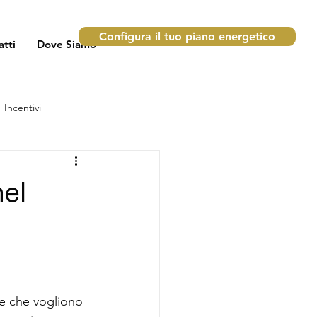
Configura il tuo piano energetico
atti
Dove Siamo
Incentivi
nel
de che vogliono 