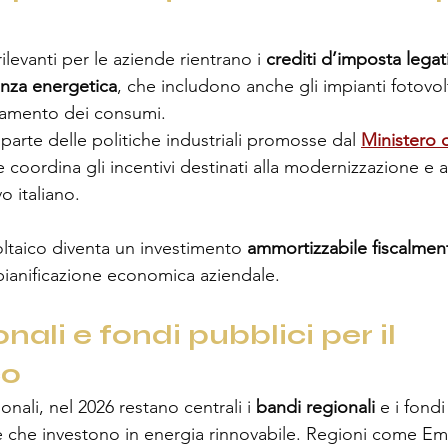
rilevanti per le aziende rientrano i 
crediti d’imposta legati
ienza energetica
, che includono anche gli impianti fotovolta
oramento dei consumi.
arte delle politiche industriali promosse dal 
Ministero 
e coordina gli incentivi destinati alla modernizzazione e al
o italiano.
voltaico diventa un investimento 
ammortizzabile fiscalmen
a pianificazione economica aziendale.
nali e fondi pubblici per il 
co
onali, nel 2026 restano centrali i 
bandi regionali
 e i fondi
se che investono in energia rinnovabile. Regioni come E