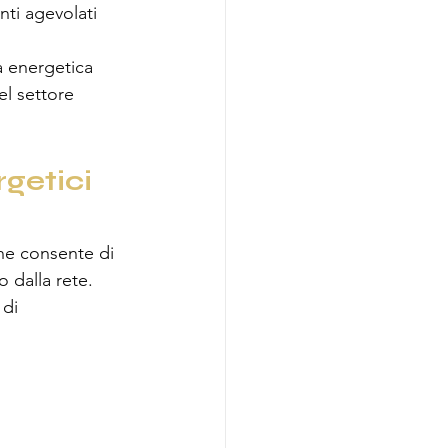
ti agevolati 
a energetica 
el settore 
getici 
he consente di 
o dalla rete. 
 di 