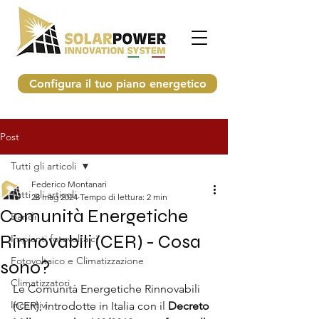
Configura il tuo piano energetico
Post
Tutti gli articoli
Federico Montanari
Tutti gli articoli
28 mag 2024
Tempo di lettura: 2 min
Comunità Energetiche
Bandi
Rinnovabili (CER) - Cosa
Impianti fotovoltaici
Fotovoltaico e Climatizzazione
sono?
Climatizzatori
Le Comunità Energetiche Rinnovabili 
Incentivi
(CER), introdotte in Italia con il 
Decreto 