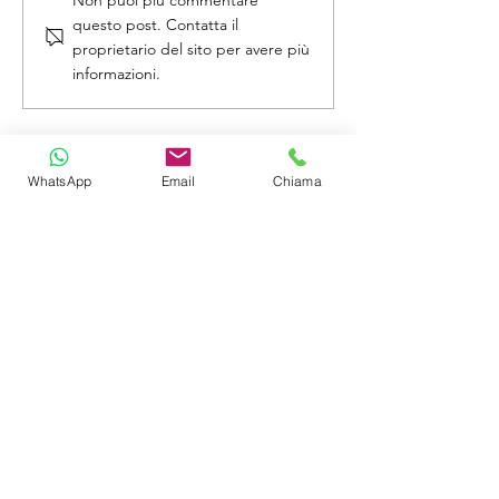
come ridurre la bolletta
cosa cambia per
questo post. Contatta il
con il sole
costruzioni e
proprietario del sito per avere più
ristrutturazioni
informazioni.
WhatsApp
Email
Chiama
Contatti
info@solarpowerimpianti.com
amministrazione@solarpowerimp
ianti.com
Telefono:
051.033.51.55